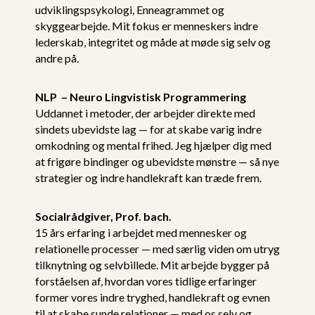
udviklingspsykologi, Enneagrammet og
skyggearbejde. Mit fokus er menneskers indre
lederskab, integritet og måde at møde sig selv og
andre på.
NLP – Neuro Lingvistisk Programmering
Uddannet i metoder, der arbejder direkte med
sindets ubevidste lag — for at skabe varig indre
omkodning og mental frihed. Jeg hjælper dig med
at frigøre bindinger og ubevidste mønstre — så nye
strategier og indre handlekraft kan træde frem.
Socialrådgiver, Prof. bach.
15 års erfaring i arbejdet med mennesker og
relationelle processer — med særlig viden om utryg
tilknytning og selvbillede. Mit arbejde bygger på
forståelsen af, hvordan vores tidlige erfaringer
former vores indre tryghed, handlekraft og evnen
til at skabe sunde relationer — med os selv og