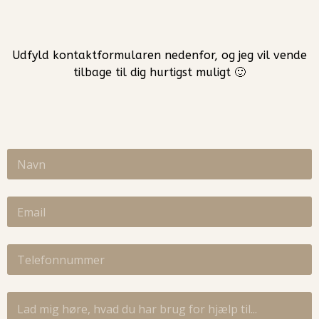
Udfyld kontaktformularen nedenfor, og jeg vil vende
tilbage til dig hurtigst muligt 🙂
N
a
v
n
E
*
m
a
i
T
l
e
l
l
*
e
M
f
e
o